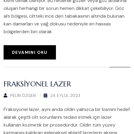
kısmı olmak biliniyor. Bu nedenle gözler veya göz altılarına
oluşan herhangi bir sorun hemen dikkat çekebiliyor. Göz
altı bölgesi, ciltteki ince deri tabakasının altında bulunan
kan damarları ve yağ dokusu nedeniyle en hassas
bölgelerden biri olarak
DEVAMINI OKU
FRAKSIYONEL LAZER
PELIN ÖZGEN
24 EYLÜL 2023
Fraksiyonel lazer, aynı anda cildin yalnızca bir kısmını hedef
alarak çeşitli cilt sorunlarını tedavi etmek için lazer
kullanan kozmetik bir prosedürdür. Cildin tüm yüzey
katmanını kaldıran geleneksel ablatif lazerlerin aksine,