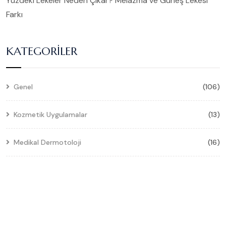
Yüzdeki Lekeler Neden Çıkar? Melazma ve Güneş Lekesi
Farkı
KATEGORILER
Genel
(106)
Kozmetik Uygulamalar
(13)
Medikal Dermotoloji
(16)