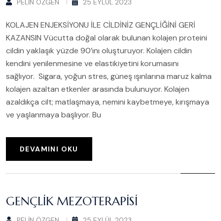
PELIN ÖZGEN
25 EYLÜL 2023
KOLAJEN ENJEKSİYONU İLE CİLDİNİZ GENÇLİĞİNİ GERİ
KAZANSIN Vücutta doğal olarak bulunan kolajen proteini
cildin yaklaşık yüzde 90’ını oluşturuyor. Kolajen cildin
kendini yenilenmesine ve elastikiyetini korumasını
sağlıyor. Sigara, yoğun stres, güneş ışınlarına maruz kalma
kolajen azaltan etkenler arasında bulunuyor. Kolajen
azaldıkça cilt; matlaşmaya, nemini kaybetmeye, kırışmaya
ve yaşlanmaya başlıyor. Bu
DEVAMINI OKU
GENÇLIK MEZOTERAPISI
PELIN ÖZGEN
25 EYLÜL 2023