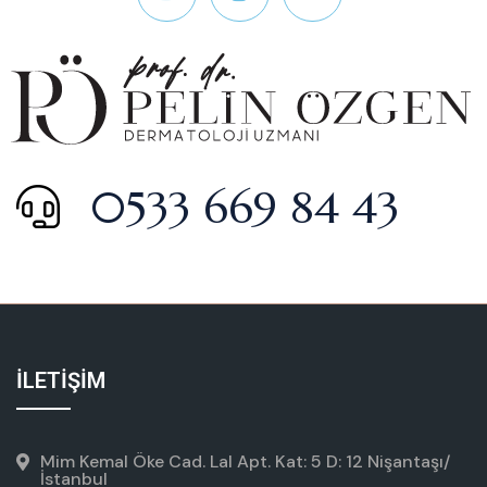
0533 669 84 43
İLETİŞİM
Mim Kemal Öke Cad. Lal Apt. Kat: 5 D: 12 Nişantaşı/
İstanbul