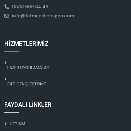
0533 669 84 43
info@fatmapelinozgen.com
HİZMETLERİMİZ
LAZER UYGULAMALAR
CILT GENÇLEŞTIRME
FAYDALI LİNKLER
İLETIŞIM