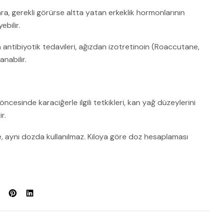
ra, gerekli görürse altta yatan erkeklik hormonlarının
ebilir.
antibiyotik tedavileri, ağızdan izotretinoin (Roaccutane,
nabilir.
cesinde karaciğerle ilgili tetkikleri, kan yağ düzeylerini
r.
e, aynı dozda kullanılmaz. Kiloya göre doz hesaplaması