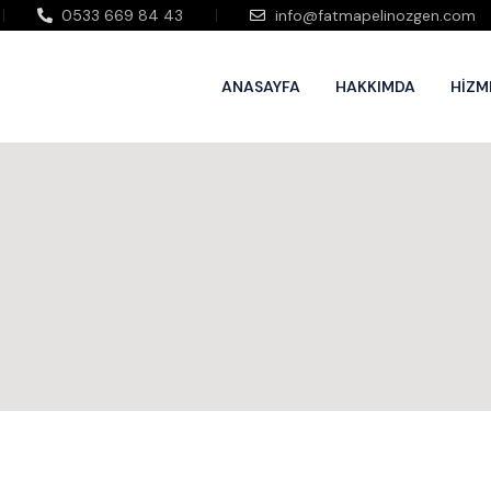
0533 669 84 43
info@fatmapelinozgen.com
ANASAYFA
HAKKIMDA
HIZM