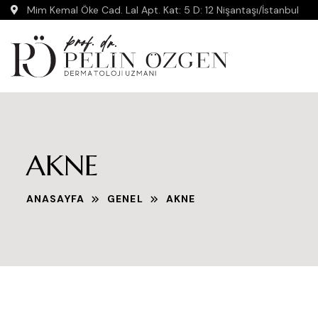
Mim Kemal Öke Cad. Lal Apt. Kat: 5 D: 12 Nişantaşı/İstanbul
AKNE
ANASAYFA
GENEL
AKNE