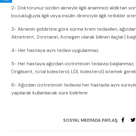
2- Doktorunuz sizden akneyle ilgili anamnezi aldıktan son
bozukluğuyla ilgili veya insülin direnciyle ilgili tetkikler istey
3- Aknenin şiddetine göre sürme krem tedavileri, ağızdan 
Aknetrent, Zoretanin, Acnegen olarak bilinen ilaçlar) başla
4- Her hastaya aynı tedavi uygulanmaz.
5- Her hastaya ağızdan izotretinoin tedavisi başlanmaz, ön
(trigliserit, total kolesterol, LDL kolesterol) istemek gereki
6- Ağızdan izotretinoin tedavisi her hastada aynı süreyl
yapılarak kullanılacak süre belirlenir.
SOSYAL MEDYADA PAYLAŞ: