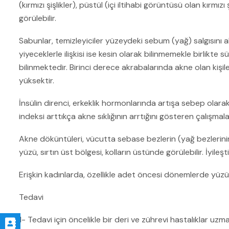
(kırmızı şişlikler), püstül (içi iltihabi görüntüsü olan kırmızı ş
görülebilir.
Sabunlar, temizleyiciler yüzeydeki sebum (yağ) salgısını 
yiyeceklerle ilişkisi ise kesin olarak bilinmemekle birlikte
bilinmektedir. Birinci derece akrabalarında akne olan kişil
yüksektir.
İnsülin direnci, erkeklik hormonlarında artışa sebep olara
indeksi arttıkça akne sıklığının arrtığını gösteren çalışma
Akne döküntüleri, vücutta sebase bezlerin (yağ bezlerin
yüzü, sırtın üst bölgesi, kolların üstünde görülebilir. İyileş
Erişkin kadınlarda, özellikle adet öncesi dönemlerde yüzü
Tedavi
1- Tedavi için öncelikle bir deri ve zührevi hastalıklar uz