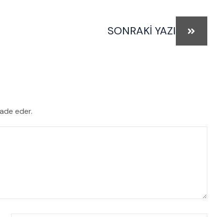
SONRAKI YAZI
fade eder.