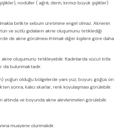
işlikler), nodüller ( ağrılı, derin, kırmızı büyük şişlikler)
almakla birlikte sebum üretimine engel olmaz. Aknenin
 sütün ve sütlü gıdaların akne oluşumunu tetiklediği
erde de akne görülmesi ihtimali diğer kişilere göre daha
k akne oluşumunu tetikleyebilir. Kadınlarda vücut kitle
lar da bulunmaktadır.
in) yoğun olduğu bölgelerde yani yüz, boyun, göğüs ön
tikten sonra, kalıcı skarlar, renk koyulaşması görülebilir.
n altında ve boyunda akne alevlenmeleri görülebilir.
manına muayene olunmalıdır.