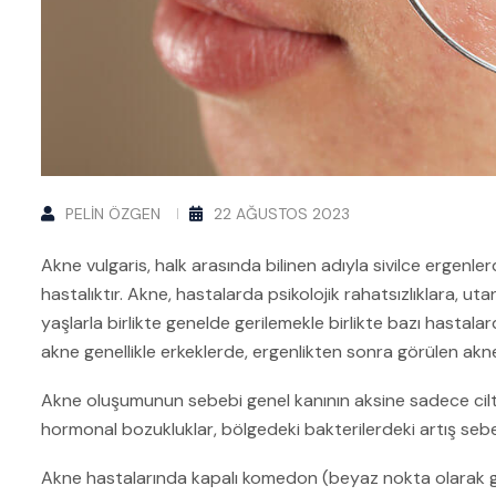
PELIN ÖZGEN
22 AĞUSTOS 2023
Akne vulgaris, halk arasında bilinen adıyla sivilce ergenle
hastalıktır. Akne, hastalarda psikolojik rahatsızlıklara, u
yaşlarla birlikte genelde gerilemekle birlikte bazı hastala
akne genellikle erkeklerde, ergenlikten sonra görülen akne 
Akne oluşumunun sebebi genel kanının aksine sadece ciltte
hormonal bozukluklar, bölgedeki bakterilerdeki artış sebe
Akne hastalarında kapalı komedon (beyaz nokta olarak g